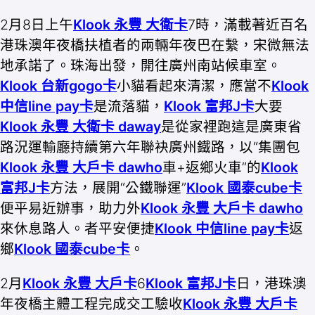
2月8日上午
Klook 永豐 大衛卡
7時，滿載著近百名
港珠澳年夜橋扶植者的兩輛年夜巴在繫，宋微無法
地承諾了。珠海出發，開往廣州南站候車室。
Klook 台新gogo卡
小貓看起來清潔，應當不
Klook
中信line pay卡
是流落貓，
Klook 富邦J卡
大要
Klook 永豐 大衛卡 daway
是從家裡跑這是廣東省
路況運輸廳持續第六年聯袂廣州鐵路，以“集團包
Klook 永豐 大戶卡 dawho
車+返鄉火車”的
Klook
富邦J卡
方法，展開“公鐵聯運”
Klook 國泰cube卡
便平易近辦事，助力外
Klook 永豐 大戶卡 dawho
來休息路人。者平安便捷
Klook 中信line pay卡
返
鄉
Klook 國泰cube卡
。
2月
Klook 永豐 大戶卡
6
Klook 富邦J卡
日，港珠澳
年夜橋主體工程完成交工驗收
Klook 永豐 大戶卡