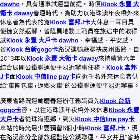
dawho
，具有通車試運營前提。時價
Klook 永豐 大
衛卡 daway
春運時代，為助力以港珠澳年夜橋外來
休息者為代表的寬
Klook 富邦J卡
大休息一耳目員
便捷安然返鄉，晉陞異地務工職員在旅途中的取得
感
Klook 永豐 大戶卡 dawho
、幸福感、平安感，
省
Klook 台新gogo卡
路況運輸廳聯袂廣州鐵路，自
2013年以
Klook 永豐 大衛卡 daway
來持續第六年
結合展開公鐵聯運便平易近辦事任務，
Klook 富邦
J卡
面
Klook 中信line pay卡
向近千名外來休息者供
給“集團包車+返鄉火車”的公鐵聯運便平易近辦事。
廣東省路況運輸廳春運辦任務職員先
Klook 台新
gogo卡
容，以往港珠澳年夜橋外來休息
Klook 永豐
大戶卡
者從珠海返鄉，到火
Klook 中信line pay卡
車站的時光最少要預留6個小時
Klook 富邦J卡
，現
在路況部分全部旅程監控公鐵聯運，平安并且“省時