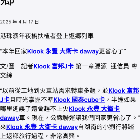
2025 年 4 月 17 日
港珠澳年夜橋扶植者登上返鄉列車
“本年回家
Klook 永豐 大衛卡 daway
更省心了”
文/圖 記者
Klook 富邦J卡
第一章滕源 通信員 粵
交綜
“以前從工地到火車站需求轉車多趟，並
Klook 富邦
J卡
且時光掌握不準
Klook 國泰cube卡
，半途如果
哪里延誤了還會趕不上火
Klook 永豐 大衛卡
daway
車。現在，公鐵聯運讓我們回家更省心了。”
來
Klook 永豐 大衛卡 daway
自湖南的小劉行將踏
上返鄉旅行過程，非常高興。