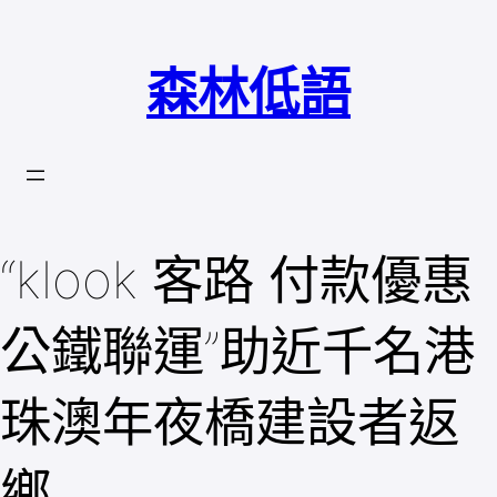
跳
至
森林低語
主
要
內
容
“klook 客路 付款優惠
公鐵聯運”助近千名港
珠澳年夜橋建設者返
鄉