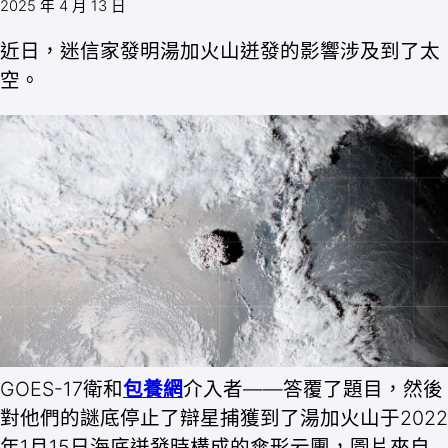
2025 年 4 月 13 日
近日，迷信家發明湯加火山迸發的影響涉及到了太
空。
GOES-17衛和
包養網
介入者——答覆了題目，然後
對他們的謎底停止了辯星捕獲到了湯加火山于2022
年1月15日海底迸發時構成的傘形云團，圖片來自