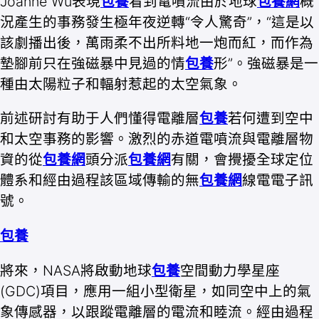
Joanne Wu表現
包養
看到電噴流由於地球
包養網
概
況產生的事務發生極年夜逆轉“令人驚奇”，“這是以
該劇播出後，萬雨柔不出所料地一炮而紅，而作為
墊腳前只在強磁暴中見過的情
包養
形”。強磁暴是一
種由太陽粒子和輻射惹起的太空氣象。
前述研討有助于人們懂得電離層
包養
若何遭到空中
和太空事務的影響。激烈的赤道電噴流與電離層物
資的從
包養網
頭分派
包養網
有關，會攪擾全球定位
體系和經由過程該區域傳輸的無
包養網
線電電子訊
號。
包養
將來，NASA將啟動地球
包養
空間動力學星座
(GDC)項目，應用一組小型衛星，如同空中上的氣
象傳感器，以跟蹤電離層的電流和睦流。經由過程