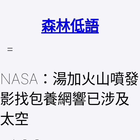
跳
至
森林低語
主
要
內
容
NASA：湯加火山噴發
影找包養網響已涉及
太空