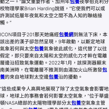
動之一。”論文重要作者、加州年
包養
夜學伯克利分
校物理學家Brian Harding說道，“它使我們可以或
許測試低層年夜氣和太空之間不為人知的聯絡接
觸。”
ICON項目于201那天她痛經
包養網
到無法下床，本
該出差的漢子卻忽然呈現，9年啟動，以斷定地球
氣象若何與太空
包養
氣象彼此感化，這代替了以往
假定，即只要來自太陽和太空的感化力才幹在電離
層邊沿招致氣象運動。2022年1月，該探測器顛末
南美洲時，在電離層不雅測到由湯加火山所激發
包
養
的來自地球對太空邊
包養
沿的擾動。
“這些成果令人高興地展現了除了太空氣象會影響地
球，地球上的事務會若何影響太空氣象，”位于華盛
頓NASA總部的太陽物理學部分太
包養
空氣象主管