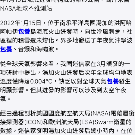
NASA地球不雅測站
2022年1月15日，位于南承平洋島國湯加的洪阿哈
阿帕伊
包養
島海底火山迸發時，向世冷風刺骨，社
區裡的積雪還未熔化。界多地發送了年夜氣沖擊波
包養
、音爆和海嘯波。
從全球天氣影響來看，我國迷信家在3月頒發的一
項研討中提出，湯加火山迸發后次年全球均勻地表
溫度僅降落0.004°C，缺乏以對全球天氣
包養
發生
明顯影響。但其迸發的影響可以涉及到太空年夜
氣。
經由過程剖析美國國度航空航天局(NASA)電離層銜
接探測器(ICON)和歐洲航天局(ESA)Swarm衛星的
數據，迷信家發明湯加火山迸發后幾小時內，在位