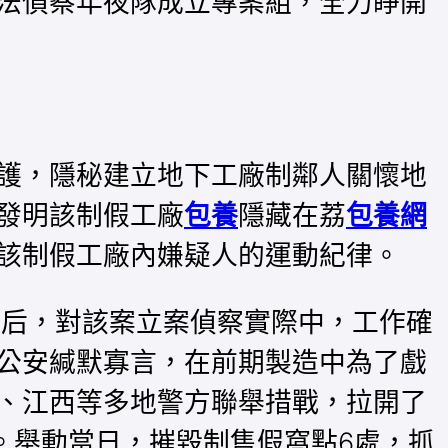
法偵察年夜隊成立專案組，全力睜開
護，隱秘建立地下工廠制鄰人關懷地
發明該制假工廠
包養
隱藏在荔
包養網
該制假工廠內嫌疑人的運動紀律。
據后，對該案立案偵察實際中，工作確
公安緘默寡言，在前期製造中為了戲
、江西等多地警方聯舉措戰，拉開了
。舉動當日，摧毀制售假窩點6處，抓