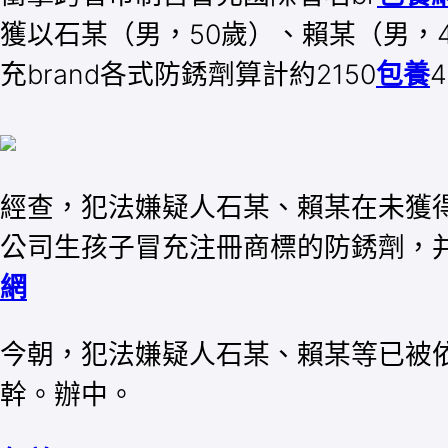
獲以石某（男，50歲）、賴某（男，
充brand各式防銹劑算計約2150
包養
經查，犯法嫌疑人石某、賴某在未獲得
公司生孩子冒充注冊商標的防銹劑，并
網
今朝，犯法嫌疑人石某、賴某等已被
幹。辦中。