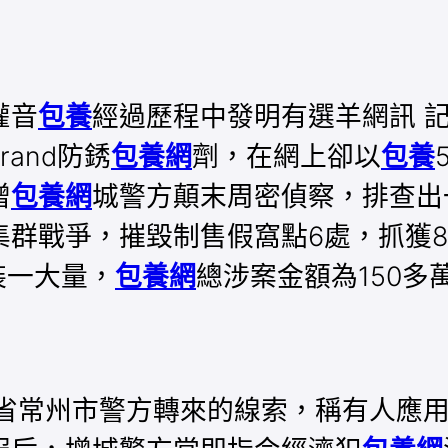
灌音
包養
經過歷程中發明有選羊網訊 記
and防銹
包養網
劑，在網上卻以
包養
增
包養網
城警方顛末周密偵察，排查出
群戰爭，摧毀制售假窩點6處，抓獲8名
裝一大量，
包養網
總涉案金額為150多
省常州市警方轉來的線索，稱有人應