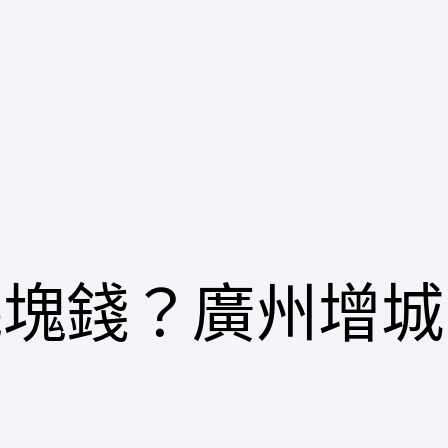
幾塊錢？廣州增城