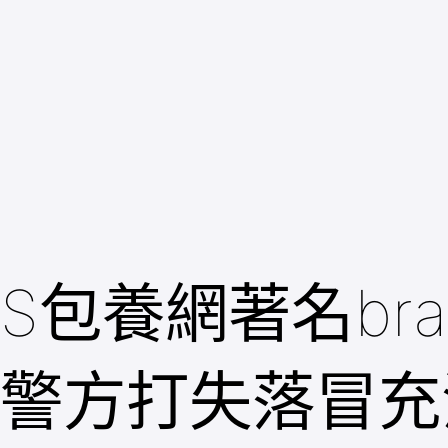
跳
至
主
要
內
容
S包養網著名br
警方打失落冒充