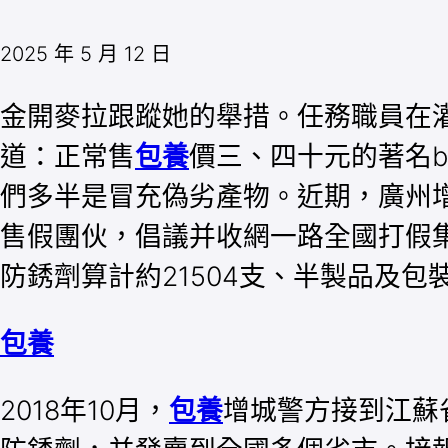
2025 年 5 月 12 日
金開麥拉跟蹤她的舉措。任務職員在
道：正常售
包養
價三、四十元的著名br
們多半是冒充偽劣產物。近期，廣州
售假團伙，倡議并收網一路全國打假集
防銹劑算計約21504支、半製品及包
包養
2018年10月，
包養
增城警方接到江蘇