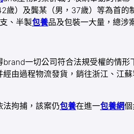
42歲）及龔某（男，37歲）等為首的
4支、半製
包養
品及包裝一大量，總涉案
brand一切公司符合法規受權的情
經由過程物流發貨，銷往浙江、江蘇等
依法拘捕，該案仍
包養
在進一
包養網
個