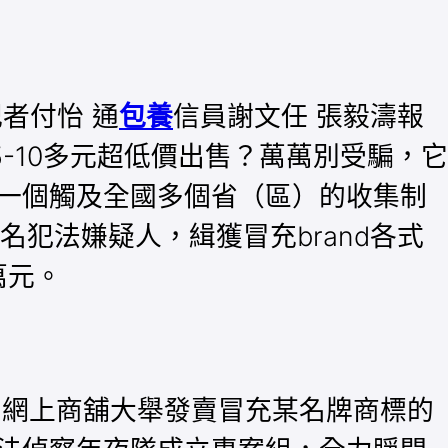
者付怡 通
包養
信員謝文任 張毅濤報
5-10多元超低價出售？萬萬別受騙，它
一個觸及全國多個省（區）的收集制
犯法嫌疑人，緝獲冒充brand各式
萬元。
用網上商舖大舉發賣冒充某名牌商標的