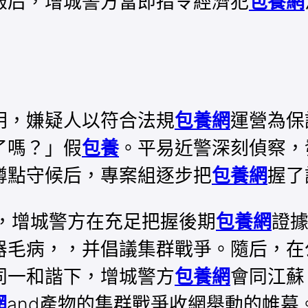
報后，增城警方當即指令經濟犯
包養網
明，嫌疑人以符合法規
包養網
運營為保
了嗎？」假
包養
。平易近警深刻偵察，
蹲點守候后，專案組逐步把
包養網
握了
日，增城警方在充足把握後期
包養網
證
器毛病，，并倡議集群戰爭。隨后，在
同一和諧下，增城警方
包養網
會同江蘇
網
and產物的集群戰爭收網舉動的帷幕