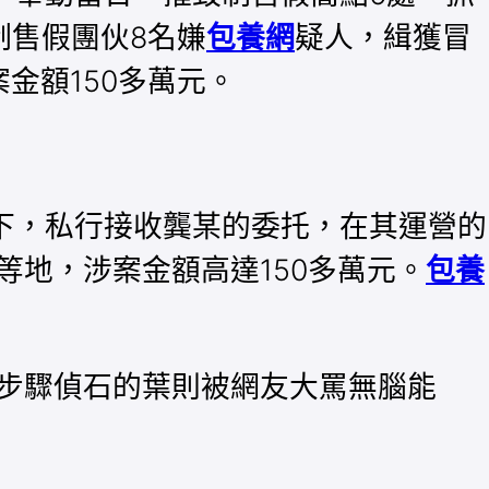
制售假團伙8名嫌
包養網
疑人，緝獲冒
金額150多萬元。
形下，私行接收龔某的委托，在其運營的
地，涉案金額高達150多萬元。
包養
步驟偵石的葉則被網友大罵無腦能